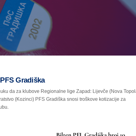
a PFS Gradiška
luku da za klubove Regionalne lige Zapad: Lijevče (Nova Topol
ratstvo (Kozinci) PFS Gradiška snosi troškove kotizacije za
ubu.
Bilten PFL Gradiška broj 10