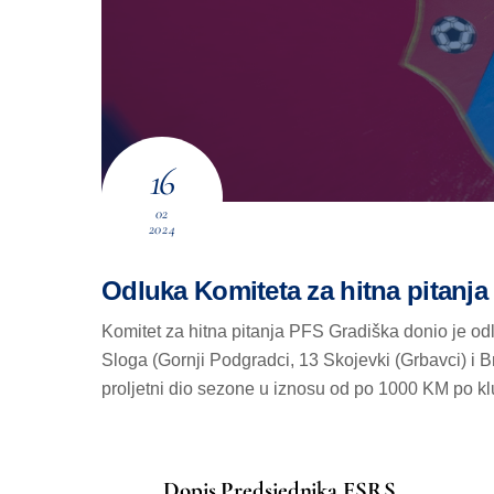
16
02
2024
Odluka Komiteta za hitna pitanj
Komitet za hitna pitanja PFS Gradiška donio je od
Sloga (Gornji Podgradci, 13 Skojevki (Grbavci) i B
proljetni dio sezone u iznosu od po 1000 KM po kl
Dopis Predsjednika FSRS