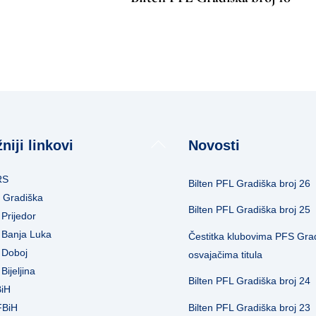
Back
niji linkovi
Novosti
To
Top
RS
Bilten PFL Gradiška broj 26
 Gradiška
Bilten PFL Gradiška broj 25
Prijedor
Banja Luka
Čestitka klubovima PFS Gra
 Doboj
osvajačima titula
Bijeljina
Bilten PFL Gradiška broj 24
BiH
Bilten PFL Gradiška broj 23
FBiH