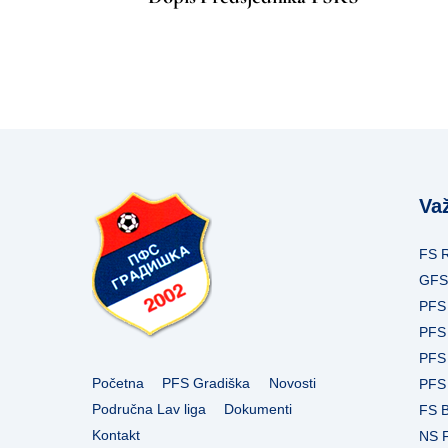
Važ
FS 
GFS
PFS 
PFS 
PFS
Početna
PFS Gradiška
Novosti
PFS 
Područna Lav liga
Dokumenti
FS 
Kontakt
NS 