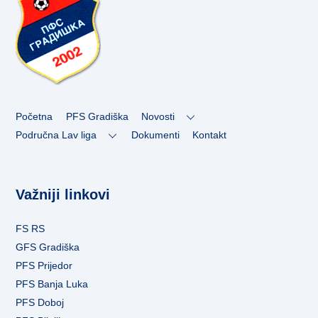
To
Top
Početna
PFS Gradiška
Novosti
Područna Lav liga
Dokumenti
Kontakt
Važniji linkovi
FS RS
GFS Gradiška
PFS Prijedor
PFS Banja Luka
PFS Doboj