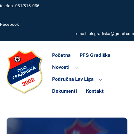
Skip
telefon: 051/815-066
to
content
Facebook
e-mail:
pfsgradiska@gmail.com
Početna
PFS Gradiška
Novosti
Područna Lav Liga
Dokumenti
Kontakt